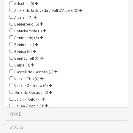
Adsubia (0)
Alcalá de la Jovada / Vall d'Alcalà (0)
Alcalalí (11)
Beniarbeig (5)
Benichembla (1)
Benidoleig (6)
Benimeli (1)
Benisa (0)
Benitachell (0)
Calpe (4)
Castell de Castells (2)
Vall de Ebo (0)
Vall de Gallinera (0)
Gata de Gorgos (2)
Jalón / Xaló (7)
Jávea / Xàbia (3)
Vall de Laguar (2)
PRICE
Llíber (0)
Murla (11)
GRÖSS