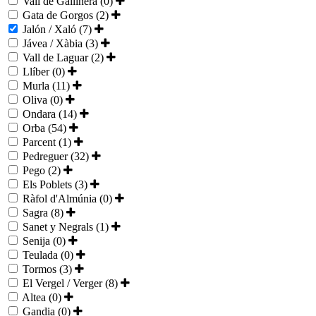
Vall de Gallinera (0)
Gata de Gorgos (2)
Jalón / Xaló (7)
Jávea / Xàbia (3)
Vall de Laguar (2)
Llíber (0)
Murla (11)
Oliva (0)
Ondara (14)
Orba (54)
Parcent (1)
Pedreguer (32)
Pego (2)
Els Poblets (3)
Ràfol d'Almúnia (0)
Sagra (8)
Sanet y Negrals (1)
Senija (0)
Teulada (0)
Tormos (3)
El Vergel / Verger (8)
Altea (0)
Gandia (0)