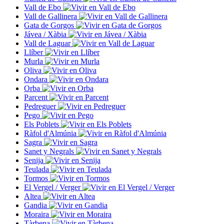
Vall de Ebo
Vall de Gallinera
Gata de Gorgos
Jávea / Xàbia
Vall de Laguar
Llíber
Murla
Oliva
Ondara
Orba
Parcent
Pedreguer
Pego
Els Poblets
Ràfol d'Almúnia
Sagra
Sanet y Negrals
Senija
Teulada
Tormos
El Vergel / Verger
Altea
Gandia
Moraira
Tàrbena