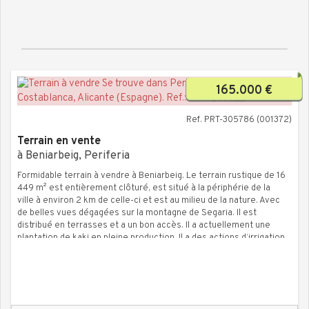
165.000 €
Ref. PRT-305786 (001372)
Terrain en vente
à Beniarbeig, Periferia
Formidable terrain à vendre à Beniarbeig. Le terrain rustique de 16
449 m² est entièrement clôturé, est situé à la périphérie de la
ville à environ 2 km de celle-ci et est au milieu de la nature. Avec
de belles vues dégagées sur la montagne de Segaria. Il est
distribué en terrasses et a un bon accès. Il a actuellement une
plantation de kaki en pleine production. Il a des actions d’irrigation
et réservoir d’eau très proche. Le terrain bénéficie déjà d’un
permis de construire accordé et comprend un projet de
construction déjà défini. La seule construction autorisée sur ce
terrain est la maison prévue dans ce projet ; il n’est donc pas
possible de réaliser un autre modèle de construction. Si vous