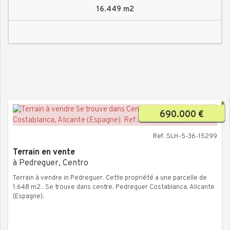
cherchez à vivre à la campagne et en pleine nature, n’hésitez pas
16.449 m2
à la visiter! Si vous souhaitez obtenir davantage d’informations sur
ce terrain, n’hésitez pas à nous contacter. Nous serons ravis de
répondre à toutes vos questions.
690.000 €
Ref. SLH-5-36-15299
Terrain en vente
à Pedreguer, Centro
Terrain à vendre in Pedreguer. Cette propriété a une parcelle de
1.648 m2.. Se trouve dans centre, Pedreguer Costablanca, Alicante
(Espagne).