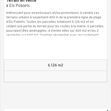
Terrain en vente
à Els Poblets
Intéressant pour investisseurs et/ou promoteurs. A vendre ces
terrains urbains à seulement 400 m de la première ligne de plage
d'Els Poblets. Toutes les parcelles totalisent 6 126 m2 et en
cédant une partie du terrain pour les routes à la mairie, 6 parcelles
pourraient être aménagées, 4 d'entre elles sur 400 m2 et les 2
restantes sur 600 m2. Quartier résidentiel avec raccordement
électricité, eau et égouts à proximité.
6.126 m2