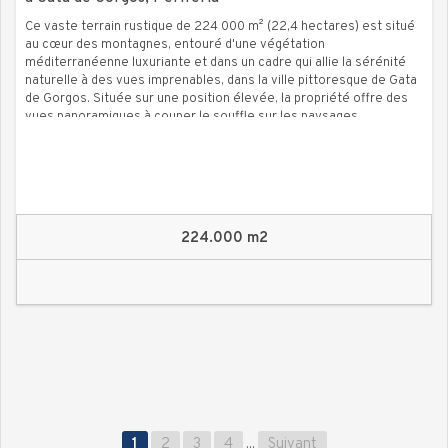
Ce vaste terrain rustique de 224 000 m² (22,4 hectares) est situé
au cœur des montagnes, entouré d'une végétation
méditerranéenne luxuriante et dans un cadre qui allie la sérénité
naturelle à des vues imprenables, dans la ville pittoresque de Gata
de Gorgos. Située sur une position élevée, la propriété offre des
vues panoramiques à couper le souffle sur les paysages
montagneux et l'environnement verdoyant qui caractérisent la
région. Bien qu'immergée dans un environnement montagneux, la
propriété n'est qu'à quelques kilomètres du centre ville de Gata de
Gorgos, où vous trouverez des magasins, des restaurants et des
services de base. De plus, sa situation stratégique dans la Marina
Alta permet d'accéder facilement aux autres villes voisines et aux
224.000 m2
plages de la Costa Blanca.
1
2
3
4
...
Suivant