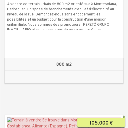
A vendre ce terrain urbain de 800 m2 orienté sud à Montesolana,
Pedreguer. Il dispose de branchements d'eau et d'électricité au
niveau de la rue. Demandez-nous sans engagement les
possibilités et un budget pour la construction d'une maison
unifamiliale. Nous sommes des promoteurs : PERETÓ GRUPO
INMOBILIARIO et nous disposons de notre propre équipe
d'architectes ainsi que d'un magasin de matériaux (Marorba) où
nos clients peuvent choisir la qualité des matériaux de
construction.
800 m2
105.000 €