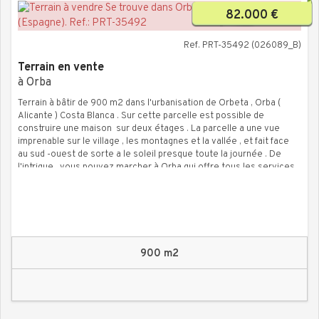
82.000 €
Ref. PRT-35492 (026089_B)
Terrain en vente
à Orba
Terrain à bâtir de 900 m2 dans l'urbanisation de Orbeta , Orba (
Alicante ) Costa Blanca . Sur cette parcelle est possible de
construire une maison sur deux étages . La parcelle a une vue
imprenable sur le village , les montagnes et la vallée , et fait face
au sud -ouest de sorte a le soleil presque toute la journée . De
l'intrigue , vous pouvez marcher à Orba qui offre tous les services
.
900 m2