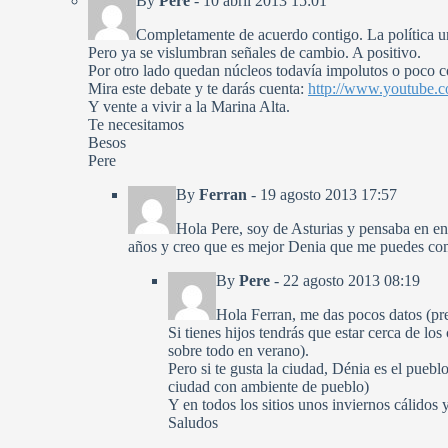
By
Pere
-
10 abril 2013 15:01
Completamente de acuerdo contigo. La política urb
Pero ya se vislumbran señales de cambio. A positivo.
Por otro lado quedan núcleos todavía impolutos o poco c
Mira este debate y te darás cuenta:
http://www.youtub
Y vente a vivir a la Marina Alta.
Te necesitamos
Besos
Pere
By
Ferran
-
19 agosto 2013 17:57
Hola Pere, soy de Asturias y pensaba en en
años y creo que es mejor Denia que me puedes come
By
Pere
-
22 agosto 2013 08:19
Hola Ferran, me das pocos datos (pre
Si tienes hijos tendrás que estar cerca de l
sobre todo en verano).
Pero si te gusta la ciudad, Dénia es el pueb
ciudad con ambiente de pueblo)
Y en todos los sitios unos inviernos cálidos 
Saludos