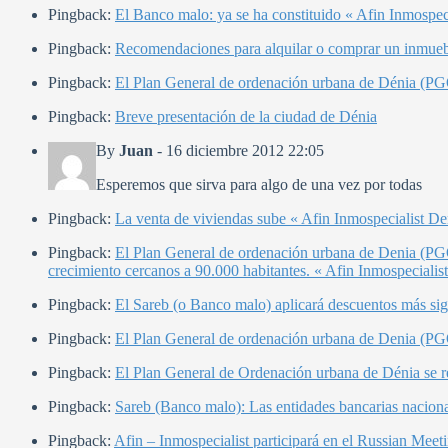
Pingback:
El Banco malo: ya se ha constituido « Afin Inmospec
Pingback:
Recomendaciones para alquilar o comprar un inmueb
Pingback:
El Plan General de ordenación urbana de Dénia (PGO
Pingback:
Breve presentación de la ciudad de Dénia
By
Juan
-
16 diciembre 2012 22:05
Esperemos que sirva para algo de una vez por todas
Pingback:
La venta de viviendas sube « Afin Inmospecialist De
Pingback:
El Plan General de ordenación urbana de Denia (PGOU
crecimiento cercanos a 90.000 habitantes. « Afin Inmospecialis
Pingback:
El Sareb (o Banco malo) aplicará descuentos más sig
Pingback:
El Plan General de ordenación urbana de Denia (PGO
Pingback:
El Plan General de Ordenación urbana de Dénia se re
Pingback:
Sareb (Banco malo): Las entidades bancarias naciona
Pingback:
Afin – Inmospecialist participará en el Russian Meet