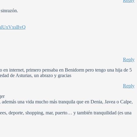
Reply
 sinrazón.
9ulUxVxsBvQ
Reply
do en internet, primero pensaba en Benidorm pero tengo una hija de 5
dad de Asturias, un abrazo y gracias
Reply
ger
drá, además una vida mucho más tranquila que en Denia, Javea o Calpe,
sees, deporte, shopping, mar, puerto… y también tranquilidad (es una