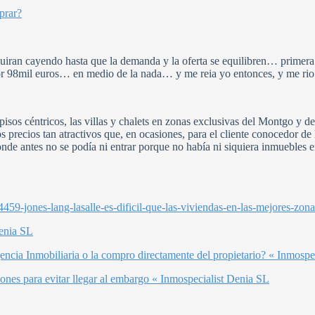
prar?
guiran cayendo hasta que la demanda y la oferta se equilibren… prime
 por 98mil euros… en medio de la nada… y me reia yo entonces, y me r
isos céntricos, las villas y chalets en zonas exclusivas del Montgo y de
recios tan atractivos que, en ocasiones, para el cliente conocedor de la
onde antes no se podía ni entrar porque no había ni siquiera inmuebles e
59-jones-lang-lasalle-es-dificil-que-las-viviendas-en-las-mejores-zon
Denia SL
ncia Inmobiliaria o la compro directamente del propietario? « Inmospe
ones para evitar llegar al embargo « Inmospecialist Denia SL