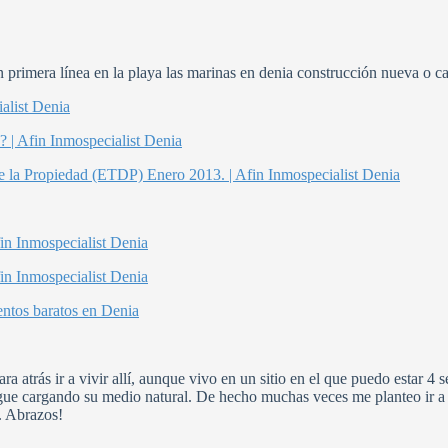
n primera línea en la playa las marinas en denia construcción nueva o c
alist Denia
? | Afin Inmospecialist Denia
e la Propiedad (ETDP) Enero 2013. | Afin Inmospecialist Denia
fin Inmospecialist Denia
fin Inmospecialist Denia
entos baratos en Denia
ra atrás ir a vivir allí, aunque vivo en un sitio en el que puedo estar 
e cargando su medio natural. De hecho muchas veces me planteo ir a vi
. Abrazos!