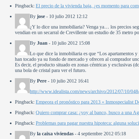
Pingback:
El precio de la vivienda baja, ¿es momento para com
By
jose
-
10 julio 2012 12:12
¿Y lo dice una inmobiliaria? Venga ya… los precios se
vendian en un secarral de Crevillente un estudio de 35 metro
By
Juan
-
10 julio 2012 15:08
Lo que dice la inmobiliaria es que “Los apartamentos y p
han tocado ya su fondo de mercado y ofrecen al comprador unos p
Es decir, el producto situado en zonas céntricas y exclusivas (d
una bola de cristal para ver el futuro.
By
Pere
-
10 julio 2012 16:41
http://www.idealista.com/news/archivo/2012/07/10/04844
Pingback:
Empeora el pronóstico para 2013 « Inmospecialist 
Pingback:
Quiero comprar casa: ¿voy al banco, busco a una Age
Pingback:
Problemas para pagar nuestra hipoteca: alguna soluci
By
la caixa viviendas
-
4 septiembre 2012 05:18