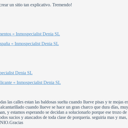
crear un sitio tan explicativo. Tremendo!
umentos « Inmospecialist Denia SL
spaña « Inmospecialist Denia SL
pecialist Denia SL
licante « Inmospecialist Denia SL
as las calles estan las baldosas suelta cuando llueve pisas y te mojas en
n alcantarillado cuando llueve se hace un gran charco que dura días, mu
an, y estamos esperando se decidan a solucionarlo porque ese trozo de ca
todos sucios y atascados de toda clase de porqueria. seguiria mas y mas,
UNIO.Gracias