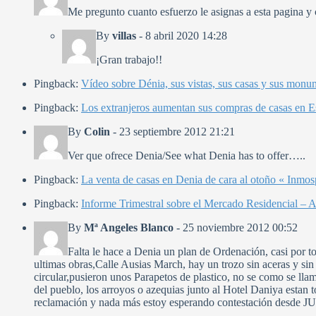
Me pregunto cuanto esfuerzo le asignas a esta pagina y 
By
villas
-
8 abril 2020 14:28
¡Gran trabajo!!
Pingback:
Vídeo sobre Dénia, sus vistas, sus casas y sus mon
Pingback:
Los extranjeros aumentan sus compras de casas en E
By
Colin
-
23 septiembre 2012 21:21
Ver que ofrece Denia/See what Denia has to offer…..
Pingback:
La venta de casas en Denia de cara al otoño « Inmos
Pingback:
Informe Trimestral sobre el Mercado Residencial – A
By
Mª Angeles Blanco
-
25 noviembre 2012 00:52
Falta le hace a Denia un plan de Ordenación, casi por tod
ultimas obras,Calle Ausias March, hay un trozo sin aceras y si
circular,pusieron unos Parapetos de plastico, no se como se llam
del pueblo, los arroyos o azequias junto al Hotel Daniya estan 
reclamación y nada más estoy esperando contestación desde J