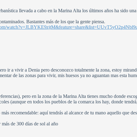
anística llevada a cabo en la Marina Alta los últimos años ha sido una
ontaminados. Bastantes más de los que la gente piensa.
e.com/watch?v=JLBYKE9zjtM&feature=share&list=UUvT5yO2p4Nbl
ero ir a vivir a Denia pero desconozco totalmente la zona, estoy miran
ntar de las zonas para vivir, mis huesos ya no aguantan mas esta hume
ferencias), pero en la zona de la Marina Alta tienes mucho donde esco
os coles (aunque en todos los pueblos de la comarca los hay, donde ten
lo más recomendable: aquí tendrás al alcance de tu mano aquello que de
y más de 300 días de sol al año