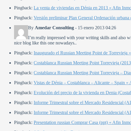
Pingback:
La venta de viviendas en Dénia en 2013 « Afin Inmo
Pingback:
Versión preliminar Plan General Ordenación urbana 
By
Amedar Consulting
-
15 enero 2013 04:26
I’m really impressed with your writing skills and also wi
nice blog like this one nowadays..
Pingback:
Inaugurado el Russian Meeting Point de Torrevieja «
Pingback:
Costablanca Russian Meeting Point Torrevieja (2013
Pingback:
Costablanca Russian Meeting Point Torrevieja – Dia
Pingback:
Vistas de Dénia – Costablanca – Alicante – Spain « 
Pingback:
Evolución del precio de la vivienda en Denia (Costa
Pingback:
Informe Trimestral sobre el Mercado Residencial (A
Pingback:
Informe Trimestral sobre el Mercado Residencial (A
Pingback:
Presentation russian Comprar Casa (ppt) « Afin Inmo