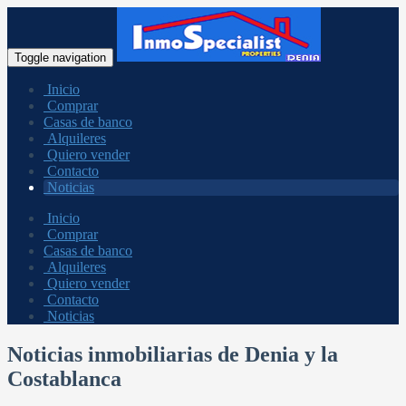
Toggle navigation
Inicio
Comprar
Casas de banco
Alquileres
Quiero vender
Contacto
Noticias
Inicio
Comprar
Casas de banco
Alquileres
Quiero vender
Contacto
Noticias
Noticias inmobiliarias de Denia y la
Costablanca