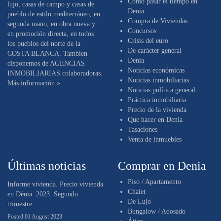
Como pasar el tiempo en
lujo, casas de campo y casas de
Denia
pueblo de estilo mediterráneo, en
Compra de Viviendas
segunda mano, en obra nueva y
Concursos
en promoción directa, en todos
Crisis del euro
los pueblos del norte de la
De carácter general
COSTA BLANCA. Tambien
Denia
disponemos de AGENCIAS
Noticias económicas
INMOBILIARIAS colaboradoras.
Noticias inmobiliarias
Más información »
Noticias política general
Práctica inmobiliaria
Precio de la vivienda
Que hacer en Denia
Tasaciones
Venta de inmuebles
Últimas noticias
Comprar en Denia
Piso / Apartamento
Informe vivienda. Precio vivienda
Chalet
en Dénia. 2023. Segundo
De Lujo
trimestre
Bungalow / Adosado
Posted 01 August 2023