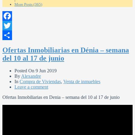
More Posts (365)
Facebook
Twitter
Compartir
Ofertas Inmobiliarias en Dénia – semana
del 10 al 17 de junio
Posted On
9 Jun 2019
By
Alexandre
In
Compra de Viviendas
,
Venta de inmuebles
Leave a comment
Ofertas Inmobiliarias en Denia – semana del 10 al 17 de junio