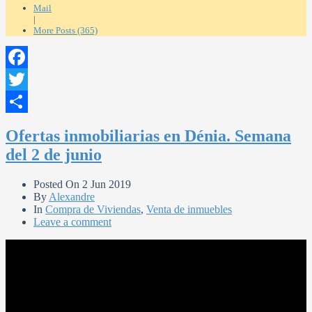
Mail
|
More Posts (365)
Facebook
Twitter
Compartir
Ofertas inmobiliarias en Dénia. Semana
del 2 de junio
Posted On
2 Jun 2019
By
Alexandre
In
Compra de Viviendas
,
Venta de inmuebles
Leave a comment