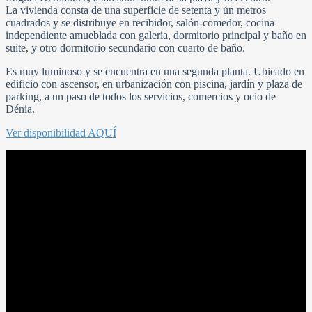
La vivienda consta de una superficie de setenta y ún metros
cuadrados y se distribuye en recibidor, salón-comedor, cocina
independiente amueblada con galería, dormitorio principal y baño en
suite, y otro dormitorio secundario con cuarto de baño.
Es muy luminoso y se encuentra en una segunda planta. Ubicado en
edificio con ascensor, en urbanización con piscina, jardín y plaza de
parking, a un paso de todos los servicios, comercios y ocio de
Dénia.
Ver disponibilidad AQUÍ