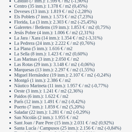
Castillo (7 inm.): 1.599 € / m2 (-1,90%)
Centro (35 inm.): 1.378 € / m2 (0,45%)
Deveses (13 inm.): 1.819 € / m2 (-2,28%)
Els Poblets (7 inm.): 1.573 € / m2 (7,23%)
Florida, La (3 inm.): 2.303 € / m2 (-25,45%)
Galeretes / Betlems (19 inm.): 1.853 € / m2 (0,75%)
Jesús Pobre (4 inm.): 1.006 € / m2 (2,31%)
La Jara / Xara (14 inm.): 1.354 € / m2 (-3,31%)
La Pedrera (24 inm.): 2.222 € / m2 (0,76%)
La Plana (5 inm.): 1.616 € / m2
La Sella (8 inm.): 1.423 € / m2 (0,60%)
Las Marinas (3 inm.): 2.050 € / m2
Las Rotas (29 inm.): 3.148 € / m2 (-0,06%)
Marquesas (13 inm.): 2.297 € / m2 (1,55%)
Miguel Hernández (19 inm.): 2.107 € / m2 (-0,24%)
Montgó (1 inm.): 2.386 € / m2
Náutico Marineta (11 inm.): 1.957 € / m2 (-0,77%)
Oeste (3 inm.): 1.241 € / m2 (2,36%)
Paidos (6 inm.): 1.622 € / m2
París (12 inm.): 1.491 € / m2 (-0,42%)
Puerto (7 inm.): 1.859 € / m2 (5,20%)
Saladar (22 inm.): 1.281 € / m2 (-0,29%)
San Nicolás (2 inm.): 1.955 € / m2
Sant Joan / Pare Pere (15 inm.): 2.031 € / m2 (0,92%)
Santa Lucía / Campusos (25 inm.): 2.156 € / m2 (-0,84%)