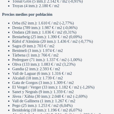
Tossal Gros (5 inm.): 2.142 € / m2 (-0,91%)
Troyas (4 inm.): 2.180 € / m2
Precios medios por población
Orba (62 inm.): 1.610 € / m2 (-2,77%)
Denia (789 inm.): 1.987 € / m2 (-0,06%)
Ondara (28 inm.): 1.036 € / m2 (0,31%)
Beniarbeig (25 inm.): 1.390 € / m2 (0,69%)
Ràfol d’Almúnia (20 inm.): 1.436 € / m2 (-0,77%)
Sagra (9 inm.): 703 € / m2
Benimeli (3 inm.): 1.974 € / m2
Tàrbena (1 inm.): 766 € / m2
Pedreguer (71 inm.): 1.337 € / m2 (-1,00%)
Oliva (133 inm.): 1.083 € / m2 (3,23%)
Gandia (2 inm.): 2.593 € / m2
Vall de Laguar (6 inm.): 1.316 € / m2
Alcalalí (18 inm.): 1.739 € / m2
Gata de Gorgos (3 inm.): 1.309 € / m2
El Vergel / Verger (33 inm.): 1.182 € / m2 (-1,26%)
Sanet y Negrals (9 inm.): 1.359 € / m2
Jávea / Xàbia (30 inm.): 2.048 € / m2 (-2,69%)
Vall de Gallinera (1 inm.): 1.267 € / m2
Pego (25 inm.): 1.253 € / m2 (6,04%)
Benidoleig (18 inm.): 1.196 € / m2 (6,07%)