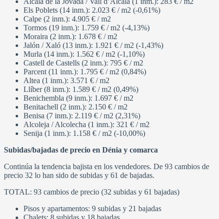
Alcalá de la Jovada / Vall d’Alcalà (1 inm.): 283 € / m2
Els Poblets (14 inm.): 2.023 € / m2 (-0,61%)
Calpe (2 inm.): 4.905 € / m2
Tormos (19 inm.): 1.759 € / m2 (-4,13%)
Moraira (2 inm.): 1.678 € / m2
Jalón / Xaló (13 inm.): 1.921 € / m2 (-1,43%)
Murla (14 inm.): 1.562 € / m2 (-1,10%)
Castell de Castells (2 inm.): 795 € / m2
Parcent (11 inm.): 1.795 € / m2 (0,84%)
Altea (1 inm.): 3.571 € / m2
Llíber (8 inm.): 1.589 € / m2 (0,49%)
Benichembla (9 inm.): 1.697 € / m2
Benitachell (2 inm.): 2.150 € / m2
Benisa (7 inm.): 2.119 € / m2 (2,31%)
Alcoleja / Alcolecha (1 inm.): 321 € / m2
Senija (1 inm.): 1.158 € / m2 (-10,00%)
Subidas/bajadas de precio en Dénia y comarca
Continúa la tendencia bajista en los vendedores. De 93 cambios de
precio 32 lo han sido de subidas y 61 de bajadas.
TOTAL: 93 cambios de precio (32 subidas y 61 bajadas)
Pisos y apartamentos: 9 subidas y 21 bajadas
Chalets: 8 subidas y 18 bajadas