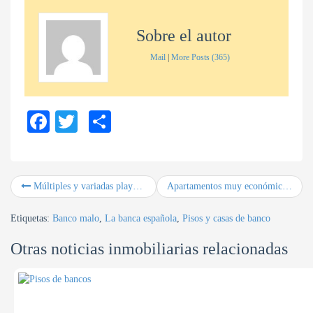
Sobre el autor
Mail
|
More Posts (365)
Fa
T
C
ce
wi
o
bo
tte
m
ok
r
pa
Múltiples y variadas playas en Dénia
Apartamentos muy económicos con ascensor
rti
Etiquetas:
Banco malo
,
La banca española
,
Pisos y casas de banco
r
Otras noticias inmobiliarias relacionadas