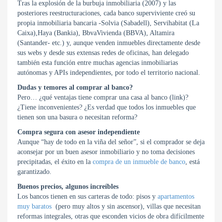
Tras la explosión de la burbuja inmobiliaria (2007) y las
posteriores reestructuraciones, cada banco superviviente creó su
propia inmobiliaria bancaria -Solvia (Sabadell), Servihabitat (La
Caixa),Haya (Bankia), BbvaVivienda (BBVA), Altamira
(Santander- etc.) y, aunque venden inmuebles directamente desde
sus webs y desde sus extensas redes de oficinas, han delegado
también esta función entre muchas agencias inmobiliarias
autónomas y APIs independientes, por todo el territorio nacional.
Dudas y temores al comprar al banco?
Pero… ¿qué ventajas tiene comprar una casa al banco (link)?
¿Tiene inconvenientes? ¿Es verdad que todos los inmuebles que
tienen son una basura o necesitan reforma?
Compra segura con asesor independiente
Aunque “hay de todo en la viña del señor”, si el comprador se deja
aconsejar por un buen asesor inmobiliario y no toma decisiones
precipitadas, el éxito en la
compra de un inmueble de banco
, está
garantizado.
Buenos precios, algunos increíbles
Los bancos tienen en sus carteras de todo: pisos y
apartamentos
muy baratos
(pero muy altos y sin ascensor), villas que necesitan
reformas integrales, otras que esconden vicios de obra difícilmente