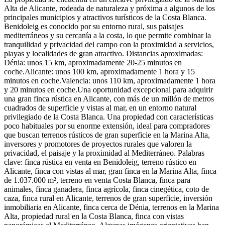
Alta de Alicante, rodeada de naturaleza y próxima a algunos de los
principales municipios y atractivos turísticos de la Costa Blanca.
Benidoleig es conocido por su entorno rural, sus paisajes
mediterráneos y su cercanía a la costa, lo que permite combinar la
tranquilidad y privacidad del campo con la proximidad a servicios,
playas y localidades de gran atractivo. Distancias aproximadas:
Dénia: unos 15 km, aproximadamente 20-25 minutos en
coche.Alicante: unos 100 km, aproximadamente 1 hora y 15
minutos en coche.Valencia: unos 110 km, aproximadamente 1 hora
y 20 minutos en coche.Una oportunidad excepcional para adquirir
una gran finca rústica en Alicante, con más de un millón de metros
cuadrados de superficie y vistas al mar, en un entorno natural
privilegiado de la Costa Blanca. Una propiedad con características
poco habituales por su enorme extensión, ideal para compradores
que buscan terrenos rústicos de gran superficie en la Marina Alta,
inversores y promotores de proyectos rurales que valoren la
privacidad, el paisaje y la proximidad al Mediterráneo. Palabras
clave: finca rústica en venta en Benidoleig, terreno rústico en
Alicante, finca con vistas al mar, gran finca en la Marina Alta, finca
de 1.037.000 m², terreno en venta Costa Blanca, finca para
animales, finca ganadera, finca agrícola, finca cinegética, coto de
caza, finca rural en Alicante, terrenos de gran superficie, inversión
inmobiliaria en Alicante, finca cerca de Dénia, terrenos en la Marina
Alta, propiedad rural en la Costa Blanca, finca con vistas