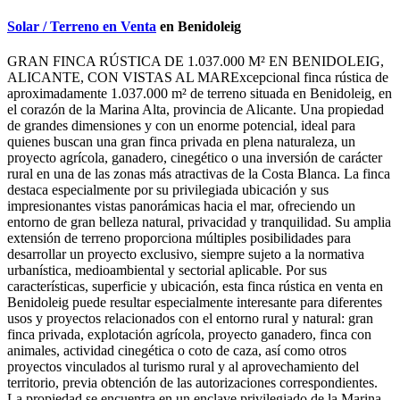
Solar / Terreno en Venta
en Benidoleig
GRAN FINCA RÚSTICA DE 1.037.000 M² EN BENIDOLEIG,
ALICANTE, CON VISTAS AL MARExcepcional finca rústica de
aproximadamente 1.037.000 m² de terreno situada en Benidoleig, en
el corazón de la Marina Alta, provincia de Alicante. Una propiedad
de grandes dimensiones y con un enorme potencial, ideal para
quienes buscan una gran finca privada en plena naturaleza, un
proyecto agrícola, ganadero, cinegético o una inversión de carácter
rural en una de las zonas más atractivas de la Costa Blanca. La finca
destaca especialmente por su privilegiada ubicación y sus
impresionantes vistas panorámicas hacia el mar, ofreciendo un
entorno de gran belleza natural, privacidad y tranquilidad. Su amplia
extensión de terreno proporciona múltiples posibilidades para
desarrollar un proyecto exclusivo, siempre sujeto a la normativa
urbanística, medioambiental y sectorial aplicable. Por sus
características, superficie y ubicación, esta finca rústica en venta en
Benidoleig puede resultar especialmente interesante para diferentes
usos y proyectos relacionados con el entorno rural y natural: gran
finca privada, explotación agrícola, proyecto ganadero, finca con
animales, actividad cinegética o coto de caza, así como otros
proyectos vinculados al turismo rural y al aprovechamiento del
territorio, previa obtención de las autorizaciones correspondientes.
La propiedad se encuentra en un enclave privilegiado de la Marina