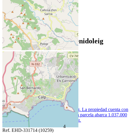
+
-
Leaflet
Inmobiliaria
Viviendas en Venta en Benidoleig
EN VENTA
EN ALQUILER
Ordenar por:
3.000.000 €
4
Ref. EHD-331714 (10259)