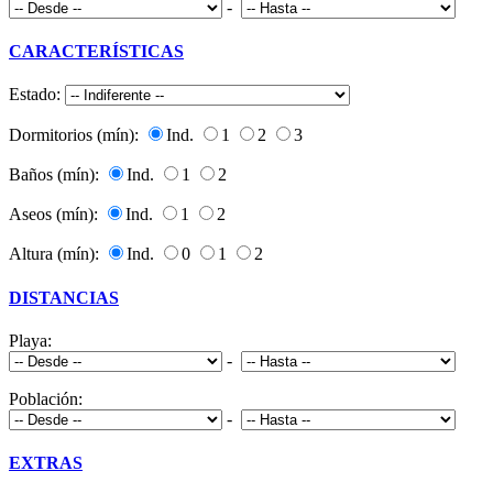
-
CARACTERÍSTICAS
Estado:
Dormitorios (mín):
Ind.
1
2
3
Baños (mín):
Ind.
1
2
Aseos (mín):
Ind.
1
2
Altura (mín):
Ind.
0
1
2
DISTANCIAS
Playa:
-
Población:
-
EXTRAS