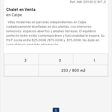
Ref. XMI-331130 (C 817 J)
Chalet en Venta
en Calpe
Villas modernas en parcelas independientes en Calpe,
cuidadosamente diseñadas en dos plantas, con interiores
luminosos, espacios abiertos y amplias terrazas. El equilibrio
perfecto entre estilo contemporáneo y funcionalidad le espera. Su
P.V.P oscila entre 825.000€ /875.000€ y 875.000€. No dude en
consultarnos para más información.
3
3
1
233 / 800 m2
1