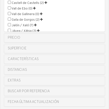
Castell de Castells (2)
Vall de Ebo (0)
Vall de Gallinera (0)
Gata de Gorgos (2)
Jalón / Xaló (7)
Jávea / Xàbia (3)
Vall de Laguar (2)
PRECIO
Llíber (0)
Murla (11)
SUPERFICIE
Oliva (0)
CARACTERÍSTICAS
Ondara (14)
Orba (54)
DISTANCIAS
Parcent (1)
Pedreguer (32)
EXTRAS
Pego (2)
Els Poblets (3)
BUSCAR POR REFERENCIA
Ràfol d'Almúnia (0)
Sagra (8)
FECHA ÚLTIMA ACTUALIZACIÓN
Sanet y Negrals (1)