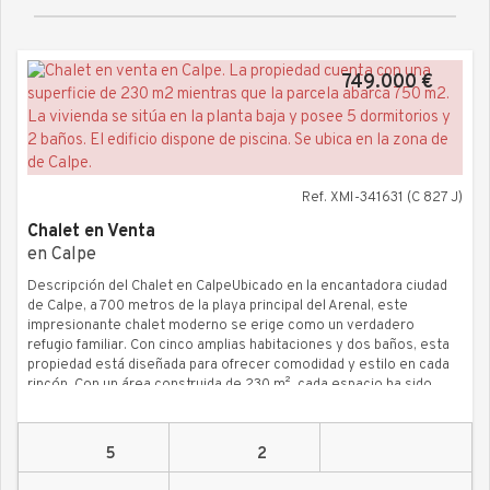
749.000 €
Ref. XMI-341631 (C 827 J)
Chalet en Venta
en Calpe
Descripción del Chalet en CalpeUbicado en la encantadora ciudad
de Calpe, a 700 metros de la playa principal del Arenal, este
impresionante chalet moderno se erige como un verdadero
refugio familiar. Con cinco amplias habitaciones y dos baños, esta
propiedad está diseñada para ofrecer comodidad y estilo en cada
rincón. Con un área construida de 230 m², cada espacio ha sido
cuidadosamente planeado para maximizar la funcionalidad y el
bienestar. Distribución y ComodidadesAl ingresar, se recibe con
un ambiente luminoso y acogedor que invita a disfrutar de cada
5
2
momento. La cocina, equipada con isla, se convierte en el corazón
de la casa, ideal para compartir comidas y crear memorias