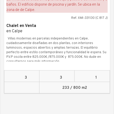
vistas al mar y lindando con la microreserva vegetal de Mascarat,
garantía de que no se construirá en dicha zona.
Ref. XMI-331130 (C 817 J)
Chalet en Venta
en Calpe
Villas modernas en parcelas independientes en Calpe,
cuidadosamente diseñadas en dos plantas, con interiores
luminosos, espacios abiertos y amplias terrazas. El equilibrio
perfecto entre estilo contemporáneo y funcionalidad le espera. Su
P.V.P oscila entre 825.000€ /875.000€ y 875.000€. No dude en
consultarnos para más información.
3
3
1
233 / 800 m2