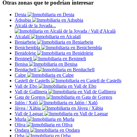
Otras zonas que te podrían interesar
Denia
Adsubia
Alcalá de la Jovada...
Alcalalí
Beniarbeig
Benichembla
Benidoleig
Benimeli
Benisa
Benitachell
Calpe
Castell de Castells
Vall de Ebo
Vall de Gallinera
Gata de Gorgos
Jalón / Xaló
Jávea / Xàbia
Vall de Laguar
Murla
Oliva
Ondara
Orba