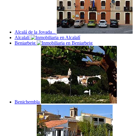
Alcalá de la Jovada...
Alcalalí
Beniarbeig
Benichembla