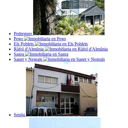
Pedreguer
Pego
Els Poblets
Ràfol d'Almúnia
Sagra
Sanet y Negrals
Senija