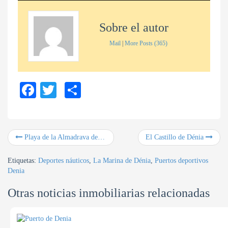
Sobre el autor
Mail
|
More Posts (365)
Fa
T
C
ce
wi
o
bo
tte
m
ok
r
pa
Playa de la Almadrava de Els Poblets y de Dénia
El Castillo de Dénia
rti
Etiquetas:
Deportes náuticos
,
La Marina de Dénia
,
Puertos deportivos
r
Denia
Otras noticias inmobiliarias relacionadas