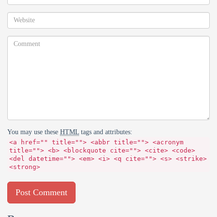
You may use these
HTML
tags and attributes:
<a href="" title=""> <abbr title=""> <acronym
title=""> <b> <blockquote cite=""> <cite> <code>
<del datetime=""> <em> <i> <q cite=""> <s> <strike>
<strong>